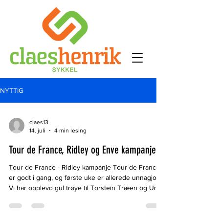
NYTTIG
claes13
14. juli
4 min lesing
Tour de France, Ridley og Enve kampanje
Tour de France - Ridley kampanje Tour de France
er godt i gang, og første uke er allerede unnagjort.
Vi har opplevd gul trøye til Torstein Træen og Uno-
X, ekstrem varme og en Slovener som virker
nesten umulig og overvinne. Dessverre ble det
kortvarig i gult på Torstein, som falt stygt på den 6.