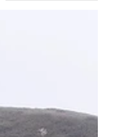
etappen, og måtte bryte Touren. Søren
Wærenskjold fikk en sterk 2. plass på den syvende
etappen. Den 9. etappen var en typisk dag for et
brudd, og her hadde vi en råsterk Drøbaks gutt